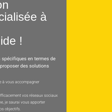
on
ialisée à
uide !
s spécifiques en termes de
 proposer des solutions
ge à vous accompagner
 efficacement vos réseaux sociaux
e, je saurai vous apporter
s objectifs.