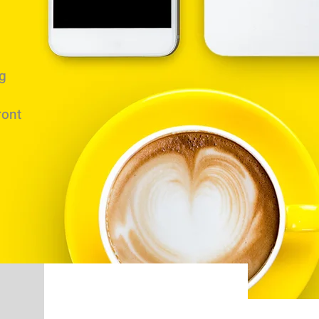
ng
ront