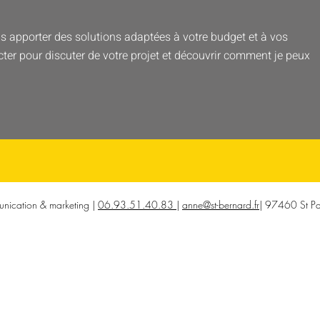
us apporter des solutions adaptées à votre budget et à vos
cter pour discuter de votre projet et découvrir comment je peux
unication & marketing |
06.93.51.40.83
|
anne@st-bernard.fr
| 97460 St Pa