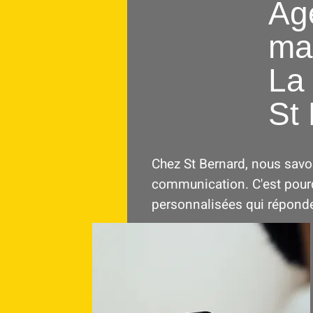
Ag
mar
La
St 
Chez St Bernard, nous savo
communication. C'est pourq
personnalisées qui réponde