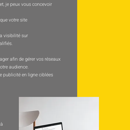
net, je peux vous concevoir
que votre site
visibilité sur
lifiés.
ger afin de gérer vos réseaux
votre audience.
publicité en ligne ciblées
 à