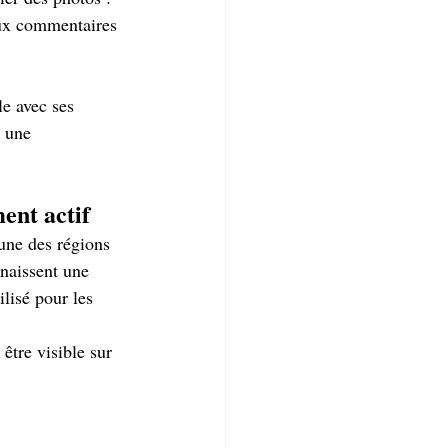
aux commentaires 
e avec ses 
 une 
ent actif
une des régions 
nnaissent une 
lisé pour les 
être visible sur 