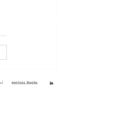
uoi travailler avec une
e de communication locale
Réunion ?
ul
mentions légales