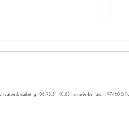
Comment choisir son agence de
Pourq
communication à La Réunion :
agenc
le guide des entreprises 974
à La 
unication & marketing |
06.93.51.40.83
|
anne@st-bernard.fr
| 97460 St Pa