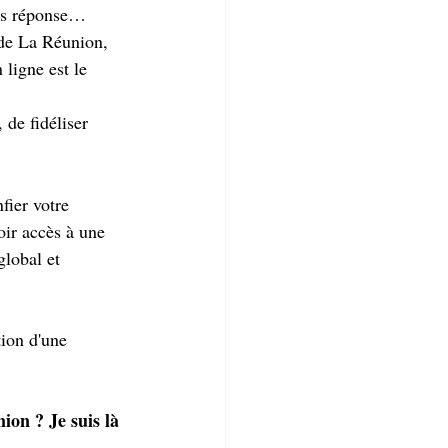
ns réponse… 
 de La Réunion, 
ligne est le 
 de fidéliser 
fier votre 
oir accès à une 
lobal et 
ion d'une 
on ? Je suis là 