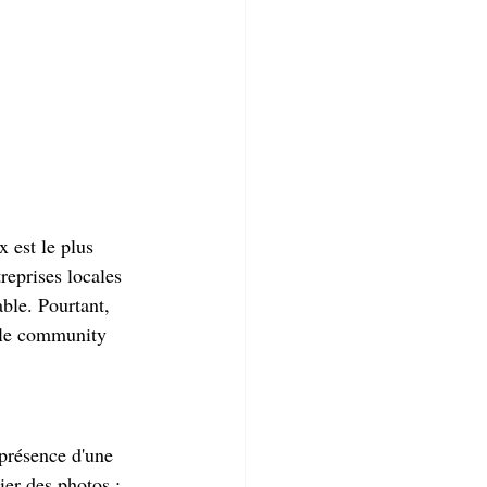
x est le plus 
reprises locales 
ble. Pourtant, 
t le community 
présence d'une 
ier des photos : 