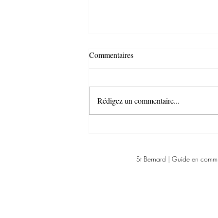
Commentaires
Rédigez un commentaire...
Identité visuelle à La Réunion :
pourquoi votre image de marque
est votre meilleur atout
St Bernard | Guide en comm
commercial